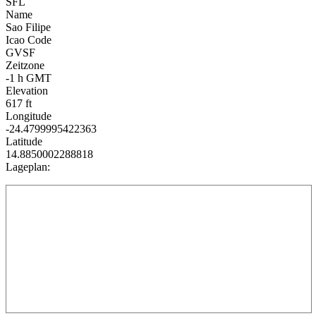
SFL
Name
Sao Filipe
Icao Code
GVSF
Zeitzone
-1 h GMT
Elevation
617 ft
Longitude
-24.4799995422363
Latitude
14.8850002288818
Lageplan: