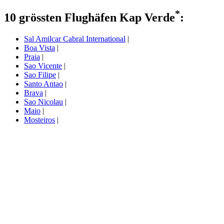
*
10 grössten Flughäfen Kap Verde
:
Sal Amilcar Cabral International
|
Boa Vista
|
Praia
|
Sao Vicente
|
Sao Filipe
|
Santo Antao
|
Brava
|
Sao Nicolau
|
Maio
|
Mosteiros
|