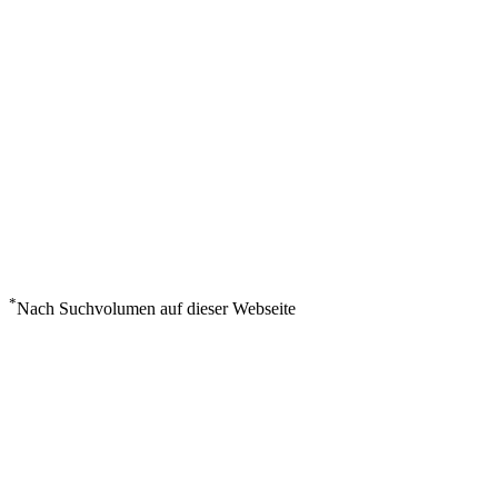
*
Nach Suchvolumen auf dieser Webseite
Wetter in Sao Filipe
°
27
Bedeckt
Samstag, August 8
0
m/s
86%
°
°
27
27
SA