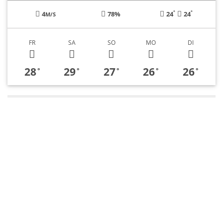
°
°
4
78%
24
24
M/S
FR
SA
SO
MO
DI
28
29
27
26
26
°
°
°
°
°