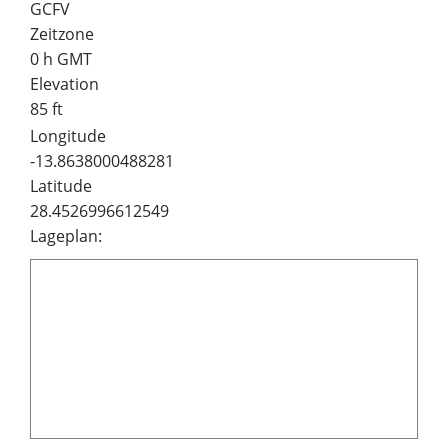
GCFV
Zeitzone
0 h GMT
Elevation
85 ft
Longitude
-13.8638000488281
Latitude
28.4526996612549
Lageplan: