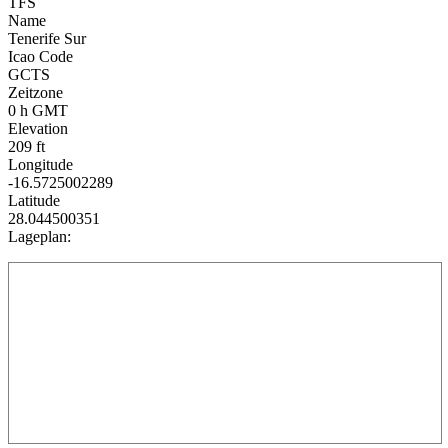
TFS
Name
Tenerife Sur
Icao Code
GCTS
Zeitzone
0 h GMT
Elevation
209 ft
Longitude
-16.5725002289
Latitude
28.044500351
Lageplan: