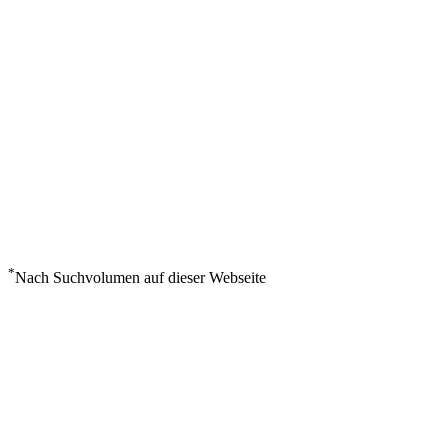
*
Nach Suchvolumen auf dieser Webseite
Wetter in Tenerife Sur
°
28
Ein paar Wolken
Freitag, August 7
8
m/s
70%
°
°
28
28
FR