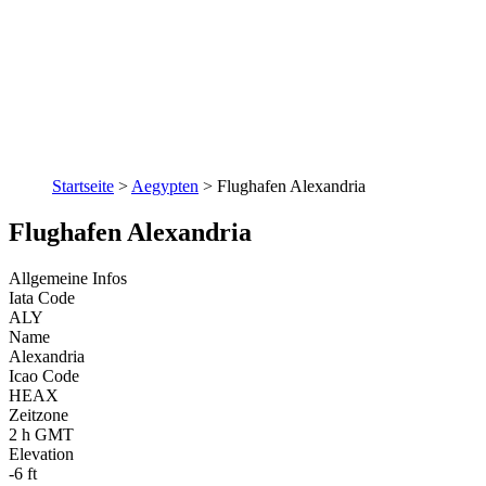
Startseite
>
Aegypten
>
Flughafen Alexandria
Flughafen Alexandria
Allgemeine Infos
Iata Code
ALY
Name
Alexandria
Icao Code
HEAX
Zeitzone
2 h GMT
Elevation
-6 ft