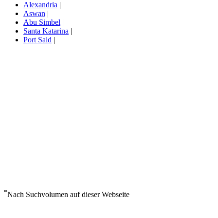
Alexandria
|
Aswan
|
Abu Simbel
|
Santa Katarina
|
Port Said
|
*
Nach Suchvolumen auf dieser Webseite
Wetter in Alexandria