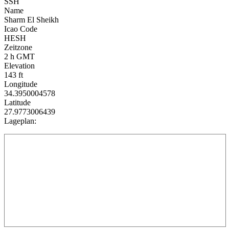
SSH
Name
Sharm El Sheikh
Icao Code
HESH
Zeitzone
2 h GMT
Elevation
143 ft
Longitude
34.3950004578
Latitude
27.9773006439
Lageplan: