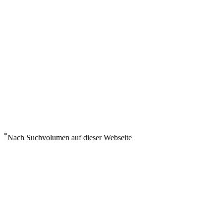
*
Nach Suchvolumen auf dieser Webseite
Wetter in Sharm El Sheikh
°
31
Klarer Himmel
Sonntag, August 9
1
m/s
57%
°
°
31
31
SO