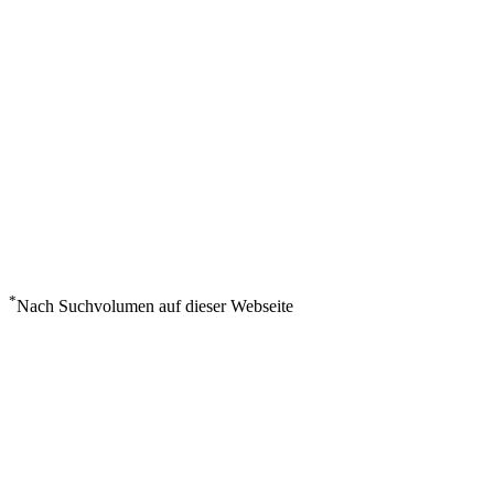
*
Nach Suchvolumen auf dieser Webseite
Wetter in Hurghada
°
37
Klarer Himmel
Donnerstag, August 6
9
m/s
24%
°
°
37
37
DO