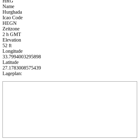
HRG
Name
Hurghada
Icao Code
HEGN
Zeitzone
2 h GMT
Elevation
52 ft
Longitude
33.7994003295898
Latitude
27.1783008575439
Lageplan: