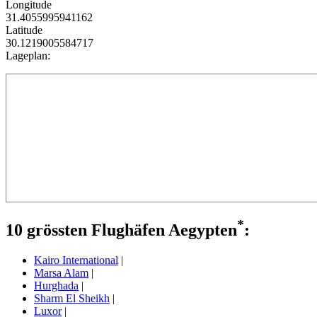
Longitude
31.4055995941162
Latitude
30.1219005584717
Lageplan:
*
10 grössten Flughäfen Aegypten
:
Kairo International
|
Marsa Alam
|
Hurghada
|
Sharm El Sheikh
|
Luxor
|