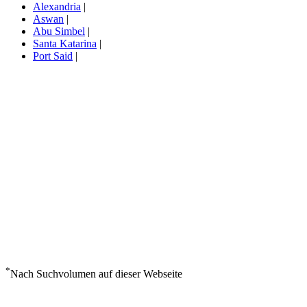
Alexandria
|
Aswan
|
Abu Simbel
|
Santa Katarina
|
Port Said
|
*
Nach Suchvolumen auf dieser Webseite
Wetter in Kairo International