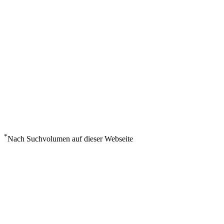
*
Nach Suchvolumen auf dieser Webseite
Wetter in Tour Sinai
°
31
Klarer Himmel
Montag, August 10
3
m/s
53%
°
°
31
31
MO