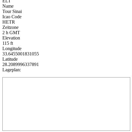
ELT
Name
Tour Sinai
Icao Code
HETR
Zeitzone
2 h GMT
Elevation
115 ft
Longitude
33.6455001831055
Latitude
28.2089996337891
Lageplan: